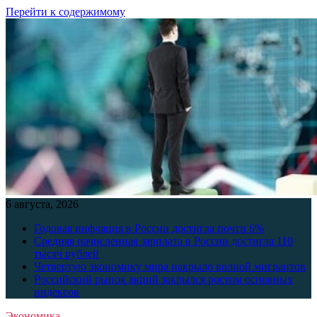
Перейти к содержимому
6 августа, 2026
Годовая инфляция в России достигла почти 6%
Средняя начисленная зарплата в России достигла 110
тысяч рублей
Четвертую экономику мира накрыло волной мигрантов
Российский рынок акций закрылся ростом основных
индексов
Экономика