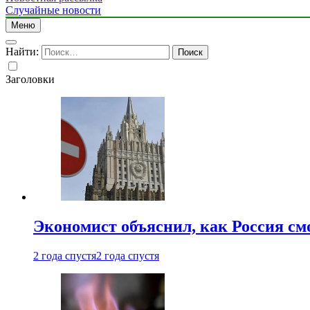
Случайные новости
Меню
Найти:
Заголовки
Экономист объяснил, как Россия см
2 года спустя
2 года спустя