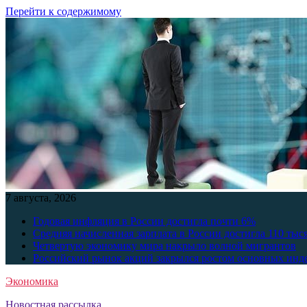
Перейти к содержимому
7 августа, 2026
Годовая инфляция в России достигла почти 6%
Средняя начисленная зарплата в России достигла 110 тыс
Четвертую экономику мира накрыло волной мигрантов
Российский рынок акций закрылся ростом основных инд
Экономика
Новостная рассылка