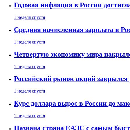
Годовая инфляция в России достигл
1 неделя спустя
Средняя начисленная зарплата в Ро
1 неделя спустя
Четвертую экономику мира накрыл
1 неделя спустя
Российский рынок акций закрылся 
1 неделя спустя
Курс доллара вырос в России до ма
1 неделя спустя
Названа страна ЕАЭС с самым быс