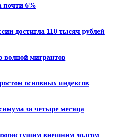
а почти 6%
ссии достигла 110 тысяч рублей
о волной мигрантов
ростом основных индексов
ксимума за четыре месяца
трорастущим внешним долгом