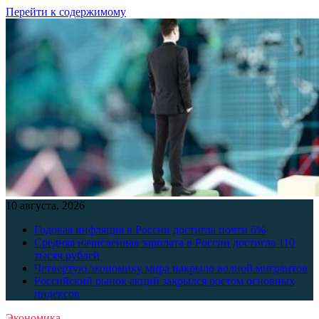
Перейти к содержимому
10 августа, 2026
Годовая инфляция в России достигла почти 6%
Средняя начисленная зарплата в России достигла 110
тысяч рублей
Четвертую экономику мира накрыло волной мигрантов
Российский рынок акций закрылся ростом основных
индексов
Экономика