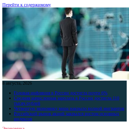
Перейти к содержимому
8 августа, 2026
Годовая инфляция в России достигла почти 6%
Средняя начисленная зарплата в России достигла 110
тысяч рублей
Четвертую экономику мира накрыло волной мигрантов
Российский рынок акций закрылся ростом основных
индексов
Экономика