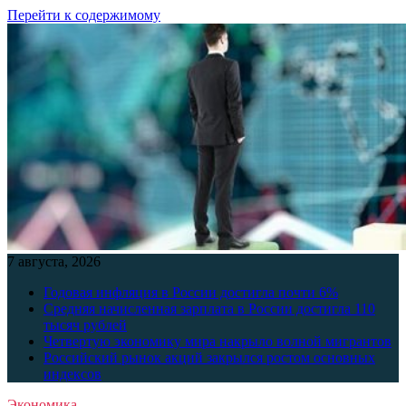
Перейти к содержимому
7 августа, 2026
Годовая инфляция в России достигла почти 6%
Средняя начисленная зарплата в России достигла 110
тысяч рублей
Четвертую экономику мира накрыло волной мигрантов
Российский рынок акций закрылся ростом основных
индексов
Экономика