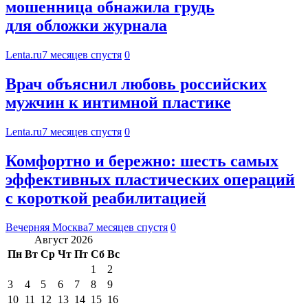
мошенница обнажила грудь
для обложки журнала
Lenta.ru
7 месяцев спустя
0
Врач объяснил любовь российских
мужчин к интимной пластике
Lenta.ru
7 месяцев спустя
0
Комфортно и бережно: шесть самых
эффективных пластических операций
с короткой реабилитацией
Вечерняя Москва
7 месяцев спустя
0
Август 2026
Пн
Вт
Ср
Чт
Пт
Сб
Вс
1
2
3
4
5
6
7
8
9
10
11
12
13
14
15
16