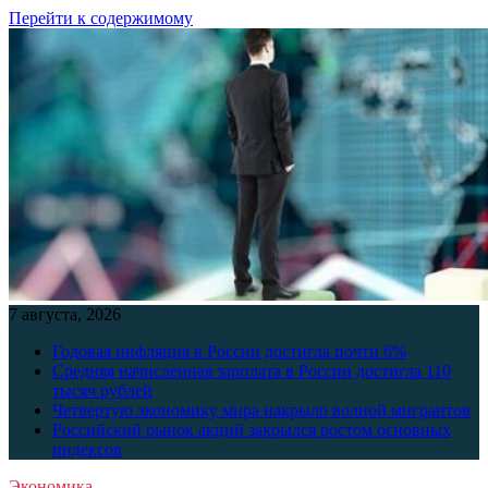
Перейти к содержимому
7 августа, 2026
Годовая инфляция в России достигла почти 6%
Средняя начисленная зарплата в России достигла 110
тысяч рублей
Четвертую экономику мира накрыло волной мигрантов
Российский рынок акций закрылся ростом основных
индексов
Экономика