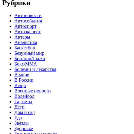
Рубрики
Автоновости
Автособытия
Автоспорт
Автоэксперт
Актеры
Аналитика
Баскетбол
Безумный мир
Биатлон/Лыжи
Бокс/MMA
Болезни и лекарства
В мире
В России
Вещи
Военные новости
Волейбол
Гаджеты
Дети
Дом и сад
Еда
Звёзды
Здоровье
Зимние виды спорта