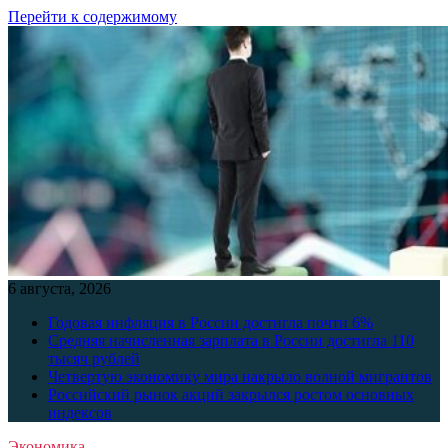
Перейти к содержимому
6 августа, 2026
Годовая инфляция в России достигла почти 6%
Средняя начисленная зарплата в России достигла 110
тысяч рублей
Четвертую экономику мира накрыло волной мигрантов
Российский рынок акций закрылся ростом основных
индексов
Экономика