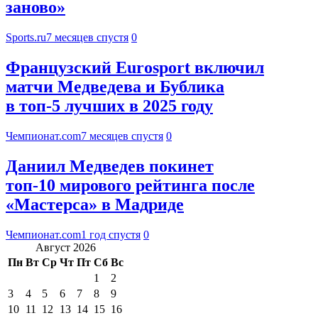
заново»
Sports.ru
7 месяцев спустя
0
Французский Eurosport включил
матчи Медведева и Бублика
в топ-5 лучших в 2025 году
Чемпионат.com
7 месяцев спустя
0
Даниил Медведев покинет
топ-10 мирового рейтинга после
«Мастерса» в Мадриде
Чемпионат.com
1 год спустя
0
Август 2026
Пн
Вт
Ср
Чт
Пт
Сб
Вс
1
2
3
4
5
6
7
8
9
10
11
12
13
14
15
16