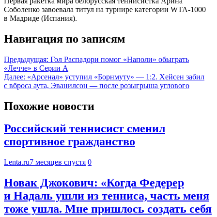
Первая ракетка мира белорусская теннисистка Арина
Соболенко завоевала титул на турнире категории WTA-1000
в Мадриде (Испания).
Навигация по записям
Предыдущая:
Гол Распадори помог «Наполи» обыграть
«Лечче» в Серии А
Далее:
«Арсенал» уступил «Борнмуту» — 1:2. Хейсен забил
с вброса аута, Эванилсон — после розыгрыша углового
Похожие новости
Российский теннисист сменил
спортивное гражданство
Lenta.ru
7 месяцев спустя
0
Новак Джокович: «Когда Федерер
и Надаль ушли из тенниса, часть меня
тоже ушла. Мне пришлось создать себя