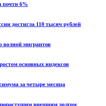
а почти 6%
ссии достигла 110 тысяч рублей
о волной мигрантов
ростом основных индексов
ксимума за четыре месяца
трорастущим внешним долгом