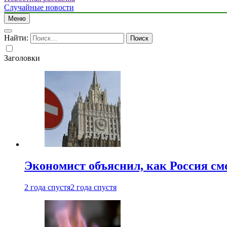
Случайные новости
Меню
Найти:
Заголовки
Экономист объяснил, как Россия см
2 года спустя
2 года спустя