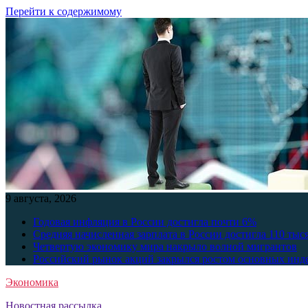
Перейти к содержимому
9 августа, 2026
Годовая инфляция в России достигла почти 6%
Средняя начисленная зарплата в России достигла 110 тыс
Четвертую экономику мира накрыло волной мигрантов
Российский рынок акций закрылся ростом основных инд
Экономика
Новостная рассылка