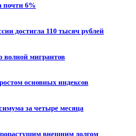
а почти 6%
ссии достигла 110 тысяч рублей
о волной мигрантов
ростом основных индексов
ксимума за четыре месяца
трорастущим внешним долгом