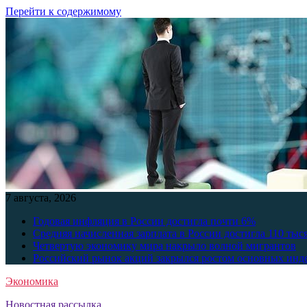
Перейти к содержимому
7 августа, 2026
Годовая инфляция в России достигла почти 6%
Средняя начисленная зарплата в России достигла 110 тыс
Четвертую экономику мира накрыло волной мигрантов
Российский рынок акций закрылся ростом основных инд
Экономика
Новостная рассылка