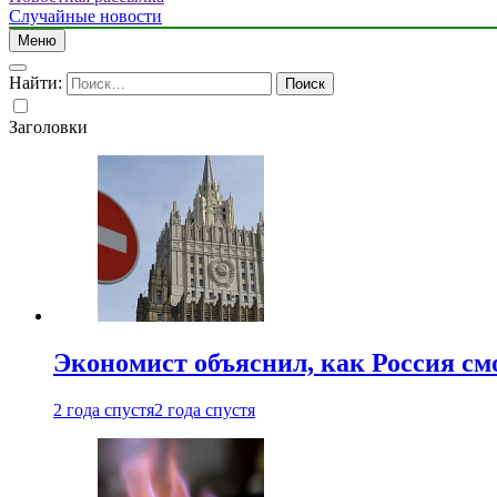
Случайные новости
Меню
Найти:
Заголовки
Экономист объяснил, как Россия см
2 года спустя
2 года спустя