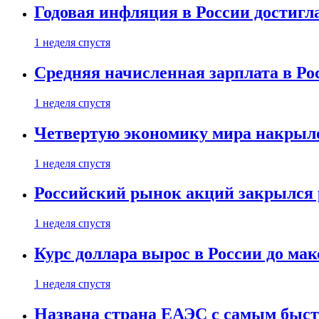
Годовая инфляция в России достигл
1 неделя спустя
Средняя начисленная зарплата в Ро
1 неделя спустя
Четвертую экономику мира накрыл
1 неделя спустя
Российский рынок акций закрылся 
1 неделя спустя
Курс доллара вырос в России до ма
1 неделя спустя
Названа страна ЕАЭС с самым быс