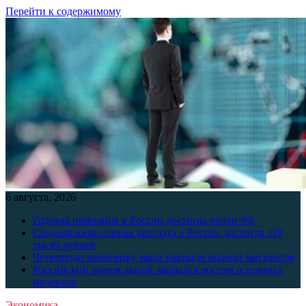
Перейти к содержимому
6 августа, 2026
Годовая инфляция в России достигла почти 6%
Средняя начисленная зарплата в России достигла 110
тысяч рублей
Четвертую экономику мира накрыло волной мигрантов
Российский рынок акций закрылся ростом основных
индексов
Экономика