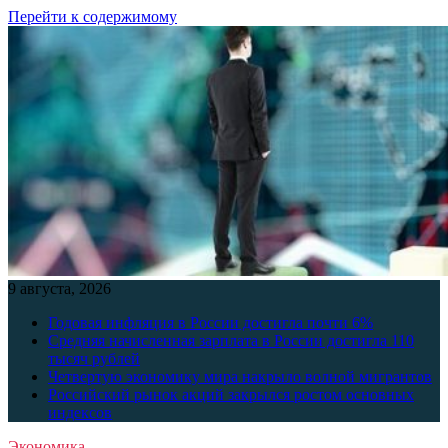
Перейти к содержимому
9 августа, 2026
Годовая инфляция в России достигла почти 6%
Средняя начисленная зарплата в России достигла 110
тысяч рублей
Четвертую экономику мира накрыло волной мигрантов
Российский рынок акций закрылся ростом основных
индексов
Экономика