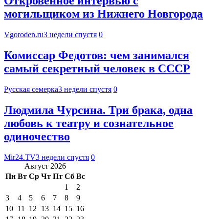
Откровенное интервью с
могильщиком из Нижнего Новгорода
Vgoroden.ru
3 недели спустя
0
Комиссар Федотов: чем занимался
самый секретный человек в СССР
Русская семерка
3 недели спустя
0
Людмила Чурсина. Три брака, одна
любовь к театру и сознательное
одиночество
Mir24.TV
3 недели спустя
0
Август 2026
Пн
Вт
Ср
Чт
Пт
Сб
Вс
1
2
3
4
5
6
7
8
9
10
11
12
13
14
15
16