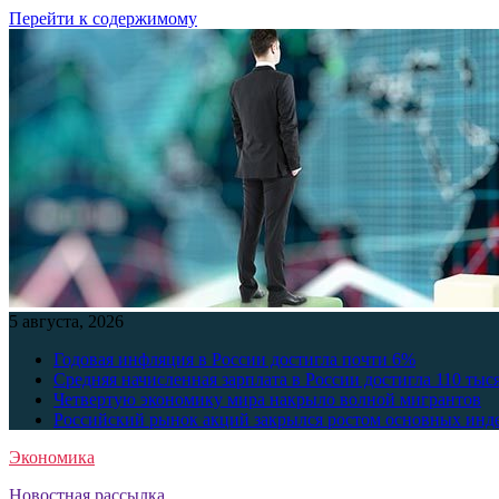
Перейти к содержимому
5 августа, 2026
Годовая инфляция в России достигла почти 6%
Средняя начисленная зарплата в России достигла 110 тыс
Четвертую экономику мира накрыло волной мигрантов
Российский рынок акций закрылся ростом основных инд
Экономика
Новостная рассылка