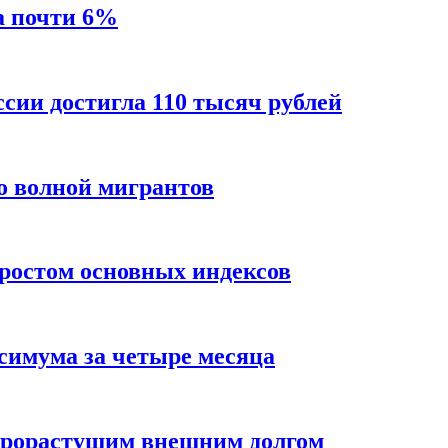
а почти 6%
ссии достигла 110 тысяч рублей
о волной мигрантов
ростом основных индексов
ксимума за четыре месяца
трорастущим внешним долгом