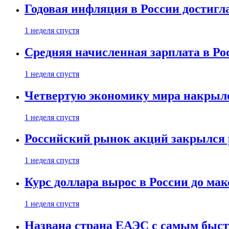
Годовая инфляция в России достигл
1 неделя спустя
Средняя начисленная зарплата в Ро
1 неделя спустя
Четвертую экономику мира накрыл
1 неделя спустя
Российский рынок акций закрылся 
1 неделя спустя
Курс доллара вырос в России до ма
1 неделя спустя
Названа страна ЕАЭС с самым быс