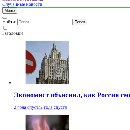
Случайные новости
Меню
Найти:
Заголовки
Экономист объяснил, как Россия см
2 года спустя
2 года спустя