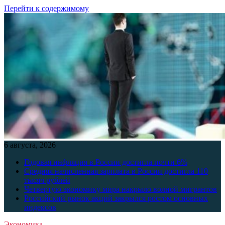
Перейти к содержимому
6 августа, 2026
Годовая инфляция в России достигла почти 6%
Средняя начисленная зарплата в России достигла 110
тысяч рублей
Четвертую экономику мира накрыло волной мигрантов
Российский рынок акций закрылся ростом основных
индексов
Экономика