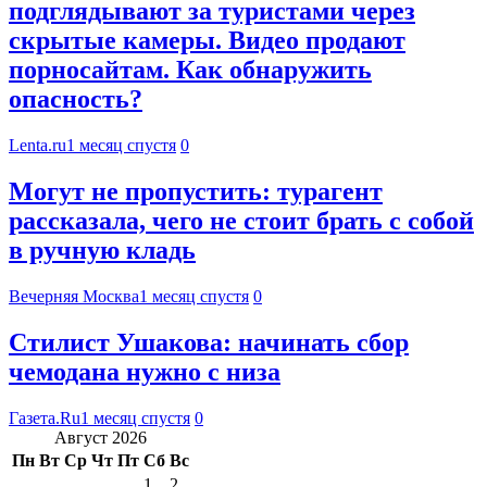
подглядывают за туристами через
скрытые камеры. Видео продают
порносайтам. Как обнаружить
опасность?
Lenta.ru
1 месяц спустя
0
Могут не пропустить: турагент
рассказала, чего не стоит брать с собой
в ручную кладь
Вечерняя Москва
1 месяц спустя
0
Стилист Ушакова: начинать сбор
чемодана нужно с низа
Газета.Ru
1 месяц спустя
0
Август 2026
Пн
Вт
Ср
Чт
Пт
Сб
Вс
1
2