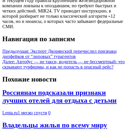
В текущем году правила крупнейшей железнодорожной
компании лояльны к опоздавшим, но требуют быстрых и
четких действий. MIR24. TV приводит инструкцию, в
которой разбирает не только классический алгоритм «12
часов, но и нюансы, о которых часто забывают федеральные
СМИ.
Навигация по записям
Предыдущая:
Эксперт Дворянский перечислил признаки
дипфейков от “липовых” турагентов
Далее:
Автобус — не такси, водитель — не бессмертный: что
скрывают турфирмы, и как не попасть в опасный рейс?
Похожие новости
Россиянам подсказали признаки
лучших отелей для отдыха с детьми
Lenta.ru
1 месяц спустя
0
Владельцы жилья по всему миру