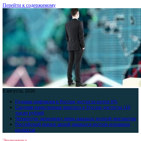
Перейти к содержимому
8 августа, 2026
Годовая инфляция в России достигла почти 6%
Средняя начисленная зарплата в России достигла 110
тысяч рублей
Четвертую экономику мира накрыло волной мигрантов
Российский рынок акций закрылся ростом основных
индексов
Экономика