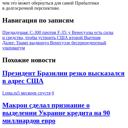
чем это может обернуться для самой Прибалтики
в долгосрочной перспективе.
Навигация по записям
Предыдущая:
С-300 против F-35: у Венесуэлы есть силы
и средства, чтобы устроить США второй Вьетнам
Далее:
Трамп выдвинул Венесуэле беспрецедентный
ультиматум
Похожие новости
Президент Бразилии резко высказался
в адрес США
Lenta.ru
5 месяцев спустя
0
Макрон сделал признание о
выделении Украине кредита на 90
миллиардов евро