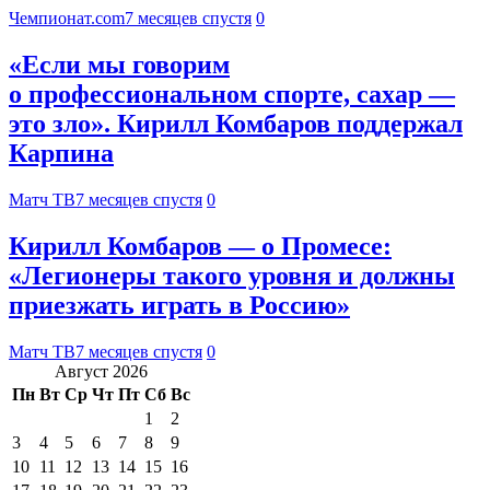
Чемпионат.com
7 месяцев спустя
0
«Если мы говорим
о профессиональном спорте, сахар —
это зло». Кирилл Комбаров поддержал
Карпина
Матч ТВ
7 месяцев спустя
0
Кирилл Комбаров — о Промесе:
«Легионеры такого уровня и должны
приезжать играть в Россию»
Матч ТВ
7 месяцев спустя
0
Август 2026
Пн
Вт
Ср
Чт
Пт
Сб
Вс
1
2
3
4
5
6
7
8
9
10
11
12
13
14
15
16