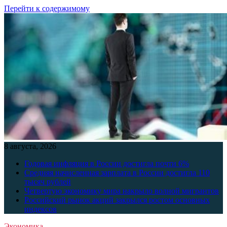
Перейти к содержимому
8 августа, 2026
Годовая инфляция в России достигла почти 6%
Средняя начисленная зарплата в России достигла 110
тысяч рублей
Четвертую экономику мира накрыло волной мигрантов
Российский рынок акций закрылся ростом основных
индексов
Экономика