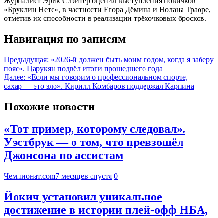
Журналист Эрик Слэйтер оценил выступления новичков
«Бруклин Нетс», в частности Егора Дёмина и Нолана Траоре,
отметив их способности в реализации трёхочковых бросков.
Навигация по записям
Предыдущая:
«2026-й должен быть моим годом, когда я заберу
пояс». Царукян подвёл итоги прошедшего года
Далее:
«Если мы говорим о профессиональном спорте,
сахар — это зло». Кирилл Комбаров поддержал Карпина
Похожие новости
«Тот пример, которому следовал».
Уэстбрук — о том, что превзошёл
Джонсона по ассистам
Чемпионат.com
7 месяцев спустя
0
Йокич установил уникальное
достижение в истории плей-офф НБА,