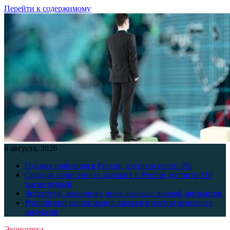
Перейти к содержимому
6 августа, 2026
Годовая инфляция в России достигла почти 6%
Средняя начисленная зарплата в России достигла 110
тысяч рублей
Четвертую экономику мира накрыло волной мигрантов
Российский рынок акций закрылся ростом основных
индексов
Экономика