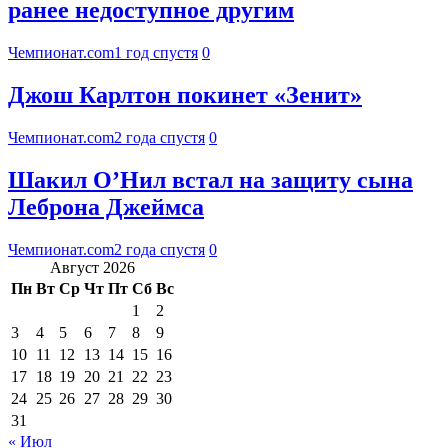
ранее недоступное другим
Чемпионат.com
1 год спустя
0
Джош Карлтон покинет «Зенит»
Чемпионат.com
2 года спустя
0
Шакил О’Нил встал на защиту сына
Леброна Джеймса
Чемпионат.com
2 года спустя
0
Август 2026
Пн
Вт
Ср
Чт
Пт
Сб
Вс
1
2
3
4
5
6
7
8
9
10
11
12
13
14
15
16
17
18
19
20
21
22
23
24
25
26
27
28
29
30
31
« Июл