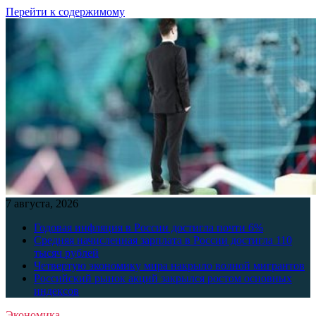
Перейти к содержимому
7 августа, 2026
Годовая инфляция в России достигла почти 6%
Средняя начисленная зарплата в России достигла 110
тысяч рублей
Четвертую экономику мира накрыло волной мигрантов
Российский рынок акций закрылся ростом основных
индексов
Экономика