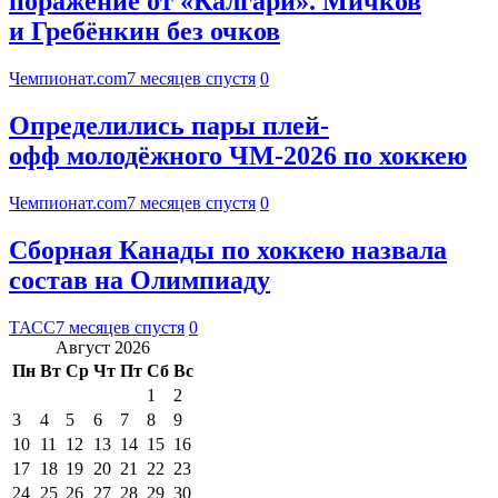
поражение от «Калгари». Мичков
и Гребёнкин без очков
Чемпионат.com
7 месяцев спустя
0
Определились пары плей-
офф молодёжного ЧМ-2026 по хоккею
Чемпионат.com
7 месяцев спустя
0
Сборная Канады по хоккею назвала
состав на Олимпиаду
ТАСС
7 месяцев спустя
0
Август 2026
Пн
Вт
Ср
Чт
Пт
Сб
Вс
1
2
3
4
5
6
7
8
9
10
11
12
13
14
15
16
17
18
19
20
21
22
23
24
25
26
27
28
29
30