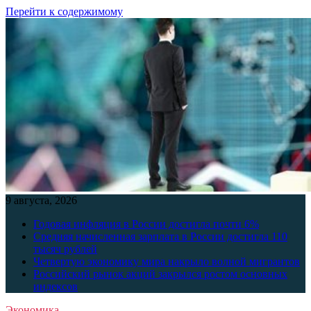
Перейти к содержимому
9 августа, 2026
Годовая инфляция в России достигла почти 6%
Средняя начисленная зарплата в России достигла 110
тысяч рублей
Четвертую экономику мира накрыло волной мигрантов
Российский рынок акций закрылся ростом основных
индексов
Экономика