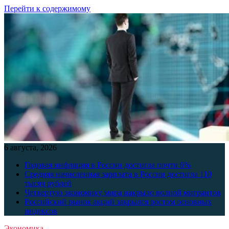
Перейти к содержимому
6 августа, 2026
Годовая инфляция в России достигла почти 6%
Средняя начисленная зарплата в России достигла 110
тысяч рублей
Четвертую экономику мира накрыло волной мигрантов
Российский рынок акций закрылся ростом основных
индексов
Экономика