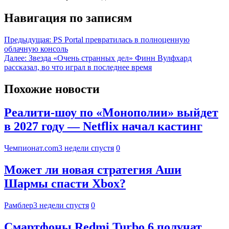
Навигация по записям
Предыдущая:
PS Portal превратилась в полноценную
облачную консоль
Далее:
Звезда «Очень странных дел» Финн Вулфхард
рассказал, во что играл в последнее время
Похожие новости
Реалити-шоу по «Монополии» выйдет
в 2027 году — Netflix начал кастинг
Чемпионат.com
3 недели спустя
0
Может ли новая стратегия Аши
Шармы спасти Xbox?
Рамблер
3 недели спустя
0
Смартфоны Redmi Turbo 6 получат