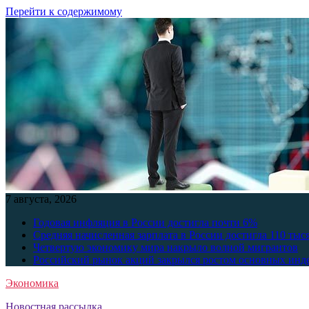
Перейти к содержимому
7 августа, 2026
Годовая инфляция в России достигла почти 6%
Средняя начисленная зарплата в России достигла 110 тыс
Четвертую экономику мира накрыло волной мигрантов
Российский рынок акций закрылся ростом основных инд
Экономика
Новостная рассылка