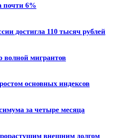
а почти 6%
ссии достигла 110 тысяч рублей
о волной мигрантов
ростом основных индексов
ксимума за четыре месяца
трорастущим внешним долгом