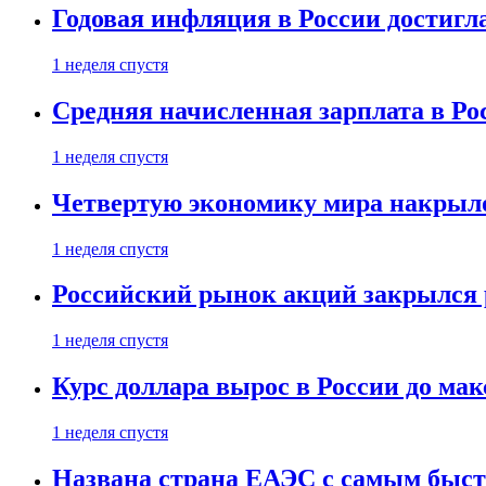
Годовая инфляция в России достигл
1 неделя спустя
Средняя начисленная зарплата в Ро
1 неделя спустя
Четвертую экономику мира накрыл
1 неделя спустя
Российский рынок акций закрылся 
1 неделя спустя
Курс доллара вырос в России до ма
1 неделя спустя
Названа страна ЕАЭС с самым быс