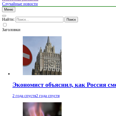
Случайные новости
Меню
Найти:
Заголовки
Экономист объяснил, как Россия см
2 года спустя
2 года спустя