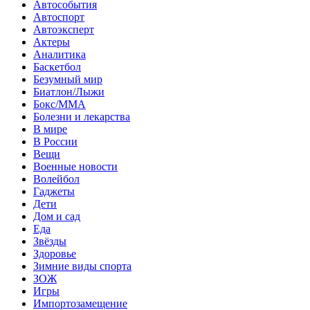
Автособытия
Автоспорт
Автоэксперт
Актеры
Аналитика
Баскетбол
Безумный мир
Биатлон/Лыжи
Бокс/MMA
Болезни и лекарства
В мире
В России
Вещи
Военные новости
Волейбол
Гаджеты
Дети
Дом и сад
Еда
Звёзды
Здоровье
Зимние виды спорта
ЗОЖ
Игры
Импортозамещение