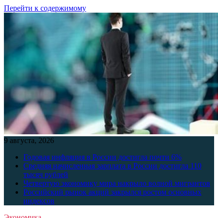
Перейти к содержимому
9 августа, 2026
Годовая инфляция в России достигла почти 6%
Средняя начисленная зарплата в России достигла 110
тысяч рублей
Четвертую экономику мира накрыло волной мигрантов
Российский рынок акций закрылся ростом основных
индексов
Экономика