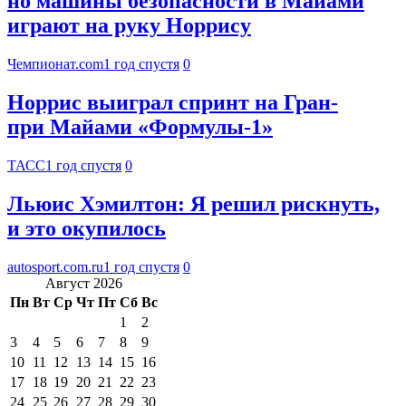
но машины безопасности в Майами
играют на руку Норрису
Чемпионат.com
1 год спустя
0
Норрис выиграл спринт на Гран-
при Майами «Формулы-1»
ТАСС
1 год спустя
0
Льюис Хэмилтон: Я решил рискнуть,
и это окупилось
autosport.com.ru
1 год спустя
0
Август 2026
Пн
Вт
Ср
Чт
Пт
Сб
Вс
1
2
3
4
5
6
7
8
9
10
11
12
13
14
15
16
17
18
19
20
21
22
23
24
25
26
27
28
29
30