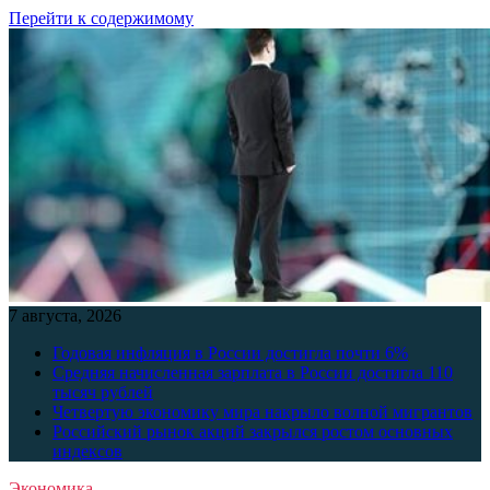
Перейти к содержимому
7 августа, 2026
Годовая инфляция в России достигла почти 6%
Средняя начисленная зарплата в России достигла 110
тысяч рублей
Четвертую экономику мира накрыло волной мигрантов
Российский рынок акций закрылся ростом основных
индексов
Экономика