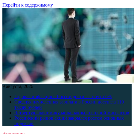
Перейти к содержимому
9 августа, 2026
Годовая инфляция в России достигла почти 6%
Средняя начисленная зарплата в России достигла 110
тысяч рублей
Четвертую экономику мира накрыло волной мигрантов
Российский рынок акций закрылся ростом основных
индексов
Экономика