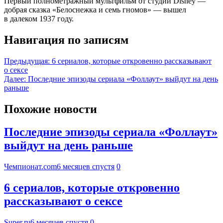
Первый полнометражный мультфильм от студии Disney —
добрая сказка «Белоснежка и семь гномов» — вышел
в далеком 1937 году.
Навигация по записям
Предыдущая:
6 сериалов, которые откровенно рассказывают
о сексе
Далее:
Последние эпизоды сериала «Фоллаут» выйдут на день
раньше
Похожие новости
Последние эпизоды сериала «Фоллаут»
выйдут на день раньше
Чемпионат.com
6 месяцев спустя
0
6 сериалов, которые откровенно
рассказывают о сексе
Super.ru
6 месяцев спустя
0