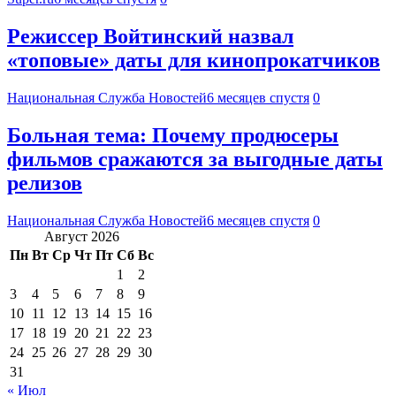
Режиссер Войтинский назвал
«топовые» даты для кинопрокатчиков
Национальная Служба Новостей
6 месяцев спустя
0
Больная тема: Почему продюсеры
фильмов сражаются за выгодные даты
релизов
Национальная Служба Новостей
6 месяцев спустя
0
Август 2026
Пн
Вт
Ср
Чт
Пт
Сб
Вс
1
2
3
4
5
6
7
8
9
10
11
12
13
14
15
16
17
18
19
20
21
22
23
24
25
26
27
28
29
30
31
« Июл