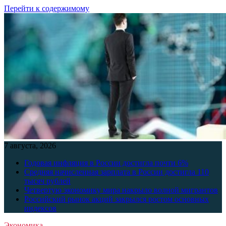
Перейти к содержимому
7 августа, 2026
Годовая инфляция в России достигла почти 6%
Средняя начисленная зарплата в России достигла 110
тысяч рублей
Четвертую экономику мира накрыло волной мигрантов
Российский рынок акций закрылся ростом основных
индексов
Экономика