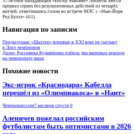
37-летний нападающий «Интер Майами» Лионель Месси
прервал серию без результативных действий из четырёх
матчей, отметившись голом во встрече МЛС с «Нью-Йорк
Ред Буллз» (4:1).
Навигация по записям
Предыдущая:
«Шахтер» впервые в XXI веке не сыграет
в Лиге чемпионов
Далее:
Россиянка Кузьминова побила два мировых рекорда
на чемпионате мира
Похожие новости
Экс-игрок «Краснодара» Кабелла
перешёл из «Олимпиакоса» в «Нант»
Чемпионат.com
7 месяцев спустя
0
Аленичев пожелал российским
футболистам быть оптимистами в 2026