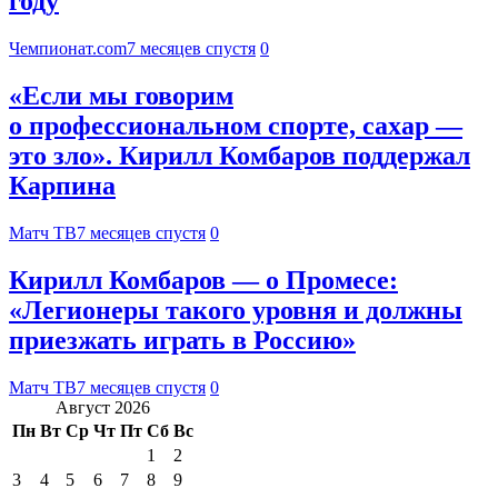
году
Чемпионат.com
7 месяцев спустя
0
«Если мы говорим
о профессиональном спорте, сахар —
это зло». Кирилл Комбаров поддержал
Карпина
Матч ТВ
7 месяцев спустя
0
Кирилл Комбаров — о Промесе:
«Легионеры такого уровня и должны
приезжать играть в Россию»
Матч ТВ
7 месяцев спустя
0
Август 2026
Пн
Вт
Ср
Чт
Пт
Сб
Вс
1
2
3
4
5
6
7
8
9