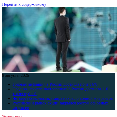
Перейти к содержимому
8 августа, 2026
Годовая инфляция в России достигла почти 6%
Средняя начисленная зарплата в России достигла 110
тысяч рублей
Четвертую экономику мира накрыло волной мигрантов
Российский рынок акций закрылся ростом основных
индексов
Экономика