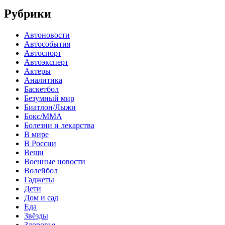
Рубрики
Автоновости
Автособытия
Автоспорт
Автоэксперт
Актеры
Аналитика
Баскетбол
Безумный мир
Биатлон/Лыжи
Бокс/MMA
Болезни и лекарства
В мире
В России
Вещи
Военные новости
Волейбол
Гаджеты
Дети
Дом и сад
Еда
Звёзды
Здоровье