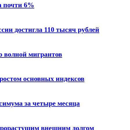
а почти 6%
ссии достигла 110 тысяч рублей
о волной мигрантов
ростом основных индексов
ксимума за четыре месяца
трорастущим внешним долгом