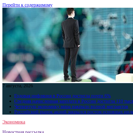
Перейти к содержимому
7 августа, 2026
Годовая инфляция в России достигла почти 6%
Средняя начисленная зарплата в России достигла 110 тыс
Четвертую экономику мира накрыло волной мигрантов
Российский рынок акций закрылся ростом основных инд
Экономика
Новостная рассылка