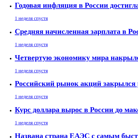
Годовая инфляция в России достигл
1 неделя спустя
Средняя начисленная зарплата в Ро
1 неделя спустя
Четвертую экономику мира накрыл
1 неделя спустя
Российский рынок акций закрылся 
1 неделя спустя
Курс доллара вырос в России до ма
1 неделя спустя
Названа страна ЕАЭС с самым быс