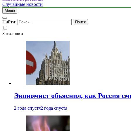
Случайные новости
Меню
Найти:
Заголовки
Экономист объяснил, как Россия см
2 года спустя
2 года спустя