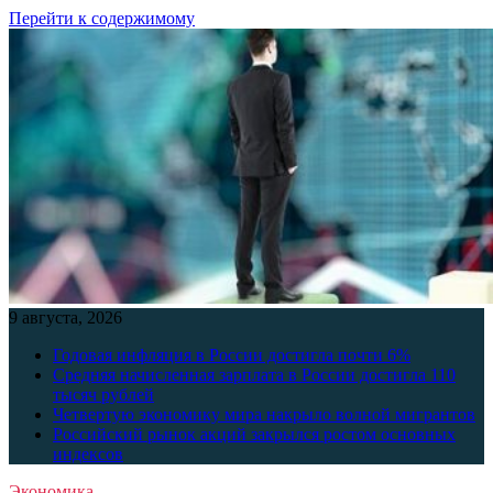
Перейти к содержимому
9 августа, 2026
Годовая инфляция в России достигла почти 6%
Средняя начисленная зарплата в России достигла 110
тысяч рублей
Четвертую экономику мира накрыло волной мигрантов
Российский рынок акций закрылся ростом основных
индексов
Экономика