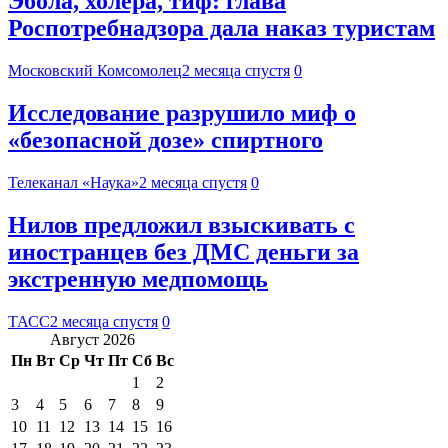
Эбола, холера, тиф: глава
Роспотребнадзора дала наказ туристам
Московский Комсомолец
2 месяца спустя
0
Исследование разрушило миф о
«безопасной дозе» спиртного
Телеканал «Наука»
2 месяца спустя
0
Нилов предложил взыскивать с
иностранцев без ДМС деньги за
экстренную медпомощь
ТАСС
2 месяца спустя
0
Август 2026
Пн
Вт
Ср
Чт
Пт
Сб
Вс
1
2
3
4
5
6
7
8
9
10
11
12
13
14
15
16