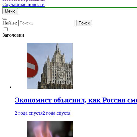
Случайные новости
Меню
Найти:
Заголовки
Экономист объяснил, как Россия см
2 года спустя
2 года спустя