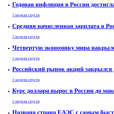
Годовая инфляция в России достигл
1 неделя спустя
Средняя начисленная зарплата в Ро
1 неделя спустя
Четвертую экономику мира накрыл
1 неделя спустя
Российский рынок акций закрылся 
1 неделя спустя
Курс доллара вырос в России до ма
1 неделя спустя
Названа страна ЕАЭС с самым быс