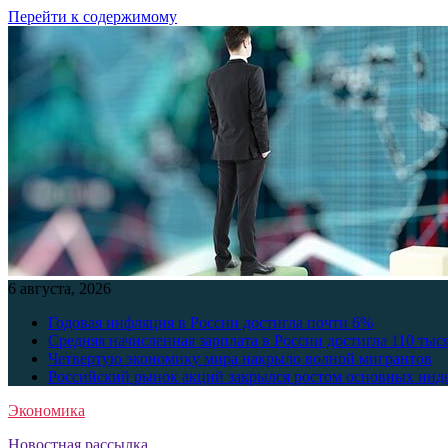
Перейти к содержимому
6 августа, 2026
Годовая инфляция в России достигла почти 6%
Средняя начисленная зарплата в России достигла 110 тыс
Четвертую экономику мира накрыло волной мигрантов
Российский рынок акций закрылся ростом основных инд
Экономика
Новостная рассылка