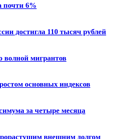
а почти 6%
ссии достигла 110 тысяч рублей
о волной мигрантов
ростом основных индексов
ксимума за четыре месяца
трорастущим внешним долгом