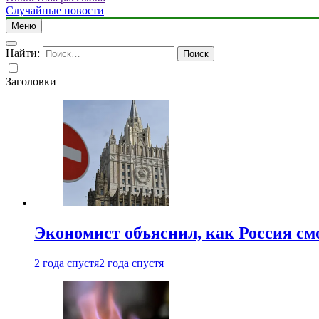
Случайные новости
Меню
Найти:
Заголовки
Экономист объяснил, как Россия см
2 года спустя
2 года спустя