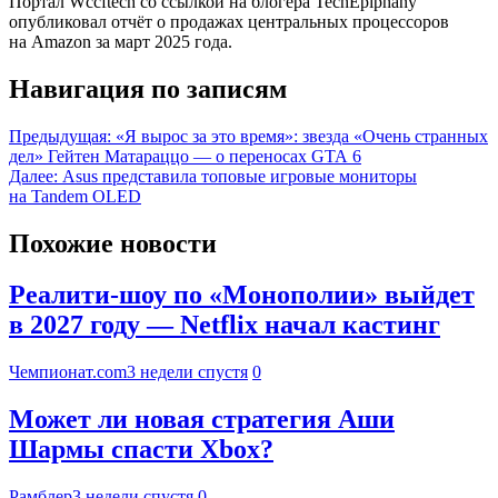
Портал Wccftech со ссылкой на блогера TechEpiphany
опубликовал отчёт о продажах центральных процессоров
на Amazon за март 2025 года.
Навигация по записям
Предыдущая:
«Я вырос за это время»: звезда «Очень странных
дел» Гейтен Матараццо — о переносах GTA 6
Далее:
Asus представила топовые игровые мониторы
на Tandem OLED
Похожие новости
Реалити-шоу по «Монополии» выйдет
в 2027 году — Netflix начал кастинг
Чемпионат.com
3 недели спустя
0
Может ли новая стратегия Аши
Шармы спасти Xbox?
Рамблер
3 недели спустя
0