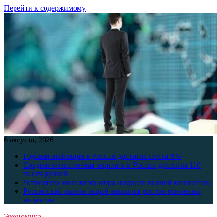
Перейти к содержимому
6 августа, 2026
Годовая инфляция в России достигла почти 6%
Средняя начисленная зарплата в России достигла 110
тысяч рублей
Четвертую экономику мира накрыло волной мигрантов
Российский рынок акций закрылся ростом основных
индексов
Экономика