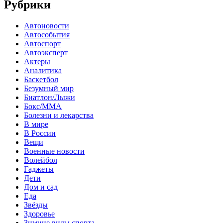
Рубрики
Автоновости
Автособытия
Автоспорт
Автоэксперт
Актеры
Аналитика
Баскетбол
Безумный мир
Биатлон/Лыжи
Бокс/MMA
Болезни и лекарства
В мире
В России
Вещи
Военные новости
Волейбол
Гаджеты
Дети
Дом и сад
Еда
Звёзды
Здоровье
Зимние виды спорта