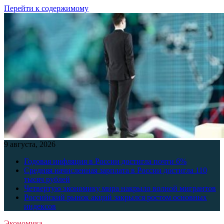
Перейти к содержимому
9 августа, 2026
Годовая инфляция в России достигла почти 6%
Средняя начисленная зарплата в России достигла 110
тысяч рублей
Четвертую экономику мира накрыло волной мигрантов
Российский рынок акций закрылся ростом основных
индексов
Экономика