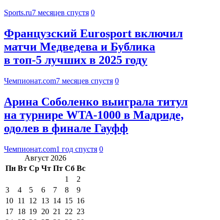
Sports.ru
7 месяцев спустя
0
Французский Eurosport включил
матчи Медведева и Бублика
в топ-5 лучших в 2025 году
Чемпионат.com
7 месяцев спустя
0
Арина Соболенко выиграла титул
на турнире WTA-1000 в Мадриде,
одолев в финале Гауфф
Чемпионат.com
1 год спустя
0
Август 2026
Пн
Вт
Ср
Чт
Пт
Сб
Вс
1
2
3
4
5
6
7
8
9
10
11
12
13
14
15
16
17
18
19
20
21
22
23