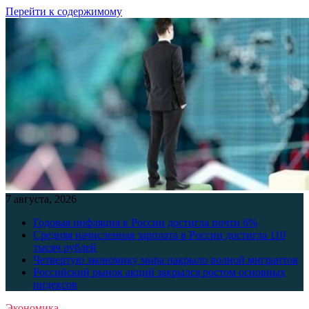
Перейти к содержимому
7 августа, 2026
Годовая инфляция в России достигла почти 6%
Средняя начисленная зарплата в России достигла 110
тысяч рублей
Четвертую экономику мира накрыло волной мигрантов
Российский рынок акций закрылся ростом основных
индексов
Экономика