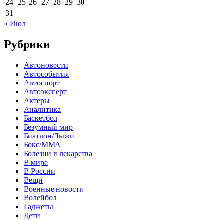
24
25
26
27
28
29
30
31
« Июл
Рубрики
Автоновости
Автособытия
Автоспорт
Автоэксперт
Актеры
Аналитика
Баскетбол
Безумный мир
Биатлон/Лыжи
Бокс/MMA
Болезни и лекарства
В мире
В России
Вещи
Военные новости
Волейбол
Гаджеты
Дети