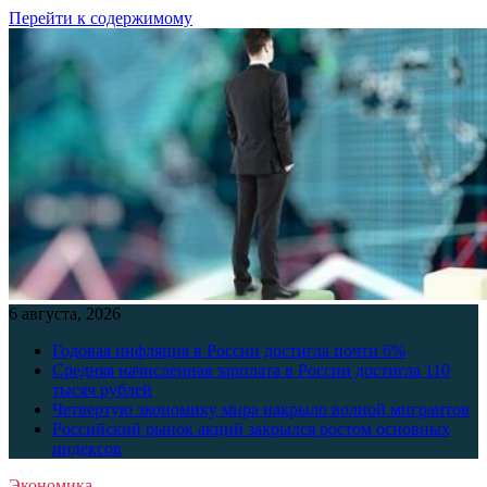
Перейти к содержимому
6 августа, 2026
Годовая инфляция в России достигла почти 6%
Средняя начисленная зарплата в России достигла 110
тысяч рублей
Четвертую экономику мира накрыло волной мигрантов
Российский рынок акций закрылся ростом основных
индексов
Экономика