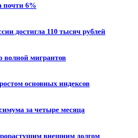
а почти 6%
ссии достигла 110 тысяч рублей
о волной мигрантов
ростом основных индексов
ксимума за четыре месяца
трорастущим внешним долгом