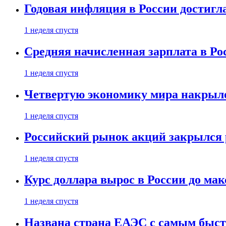
Годовая инфляция в России достигл
1 неделя спустя
Средняя начисленная зарплата в Ро
1 неделя спустя
Четвертую экономику мира накрыл
1 неделя спустя
Российский рынок акций закрылся 
1 неделя спустя
Курс доллара вырос в России до ма
1 неделя спустя
Названа страна ЕАЭС с самым быс