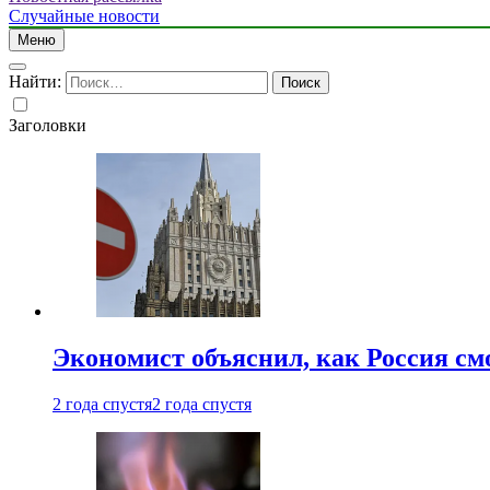
Случайные новости
Меню
Найти:
Заголовки
Экономист объяснил, как Россия см
2 года спустя
2 года спустя