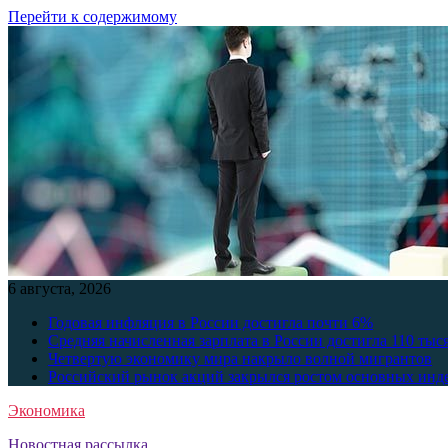
Перейти к содержимому
6 августа, 2026
Годовая инфляция в России достигла почти 6%
Средняя начисленная зарплата в России достигла 110 тыс
Четвертую экономику мира накрыло волной мигрантов
Российский рынок акций закрылся ростом основных инд
Экономика
Новостная рассылка