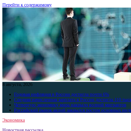
Перейти к содержимому
8 августа, 2026
Годовая инфляция в России достигла почти 6%
Средняя начисленная зарплата в России достигла 110 тыс
Четвертую экономику мира накрыло волной мигрантов
Российский рынок акций закрылся ростом основных инд
Экономика
Новостная рассылка