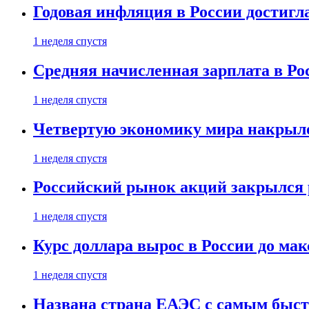
Годовая инфляция в России достигл
1 неделя спустя
Средняя начисленная зарплата в Ро
1 неделя спустя
Четвертую экономику мира накрыл
1 неделя спустя
Российский рынок акций закрылся 
1 неделя спустя
Курс доллара вырос в России до ма
1 неделя спустя
Названа страна ЕАЭС с самым быс