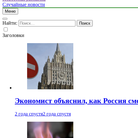
Случайные новости
Меню
Найти:
Заголовки
Экономист объяснил, как Россия см
2 года спустя
2 года спустя