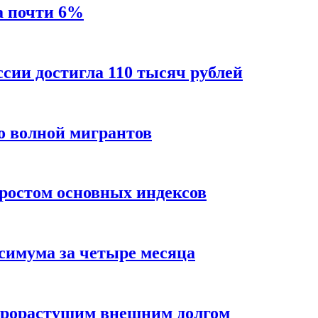
а почти 6%
ссии достигла 110 тысяч рублей
о волной мигрантов
ростом основных индексов
ксимума за четыре месяца
трорастущим внешним долгом