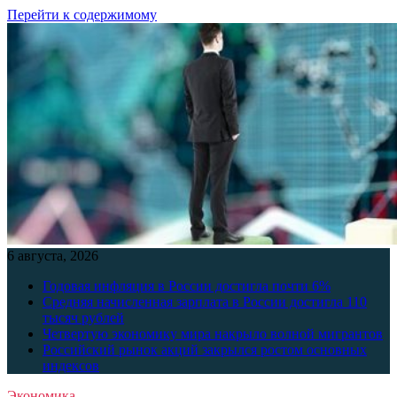
Перейти к содержимому
6 августа, 2026
Годовая инфляция в России достигла почти 6%
Средняя начисленная зарплата в России достигла 110
тысяч рублей
Четвертую экономику мира накрыло волной мигрантов
Российский рынок акций закрылся ростом основных
индексов
Экономика