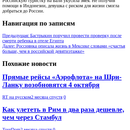
Российскую туристку на Бали укусила змея. Не получив
помощи в Индонезии, девушка с риском для жизни смогла
добраться до России.
Навигация по записям
Предыдущая:
Бастрыкин поручил провести проверку после
смерти ребенка в отеле Египта
Далее:
Россиянка описала жизнь в Мексике словами «счастья
больше, чем в российской девятиэтажке»
Похожие новости
Прямые рейсы «Аэрофлота» на Шри-
Ланку возобновятся 4 октября
RT на русском
2 месяца спустя
0
Как улететь в Рим в два раза дешевле,
чем через Стамбул
TourDom
2 месяца спустя
0