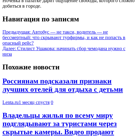
Ночевка в палатке дарит ощущение свободы, которого сложно
добиться в городе.
Навигация по записям
Предыдущая:
Автобус — не такси, водитель — не
бессмертный: что скрывают турфирмы, и как не попасть в
опасный рейс?
Далее:
Стилист Ушакова: начинать сбор чемодана нужно с
низа
Похожие новости
Россиянам подсказали признаки
лучших отелей для отдыха с детьми
Lenta.ru
1 месяц спустя
0
Владельцы жилья по всему миру
подглядывают за туристами через
скрытые камеры. Видео продают