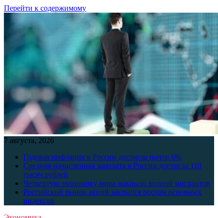
Перейти к содержимому
7 августа, 2026
Годовая инфляция в России достигла почти 6%
Средняя начисленная зарплата в России достигла 110
тысяч рублей
Четвертую экономику мира накрыло волной мигрантов
Российский рынок акций закрылся ростом основных
индексов
Экономика