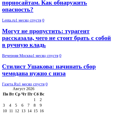
порносайтам. Как обнаружить
опасность?
Lenta.ru
1 месяц спустя
0
Могут не пропустить: турагент
рассказала, чего не стоит брать с собой
в ручную кладь
Вечерняя Москва
1 месяц спустя
0
Стилист Ушакова: начинать сбор
чемодана нужно с низа
Газета.Ru
1 месяц спустя
0
Август 2026
Пн
Вт
Ср
Чт
Пт
Сб
Вс
1
2
3
4
5
6
7
8
9
10
11
12
13
14
15
16