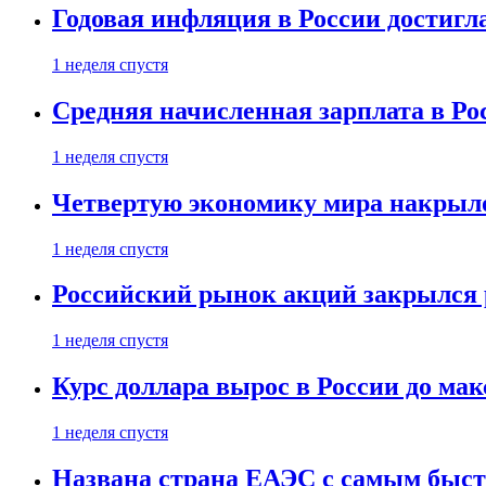
Годовая инфляция в России достигл
1 неделя спустя
Средняя начисленная зарплата в Ро
1 неделя спустя
Четвертую экономику мира накрыл
1 неделя спустя
Российский рынок акций закрылся 
1 неделя спустя
Курс доллара вырос в России до ма
1 неделя спустя
Названа страна ЕАЭС с самым быс