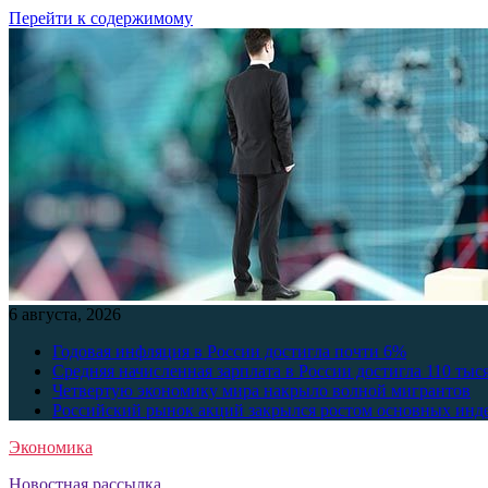
Перейти к содержимому
6 августа, 2026
Годовая инфляция в России достигла почти 6%
Средняя начисленная зарплата в России достигла 110 тыс
Четвертую экономику мира накрыло волной мигрантов
Российский рынок акций закрылся ростом основных инд
Экономика
Новостная рассылка