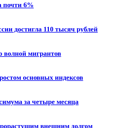
а почти 6%
ссии достигла 110 тысяч рублей
о волной мигрантов
ростом основных индексов
ксимума за четыре месяца
трорастущим внешним долгом