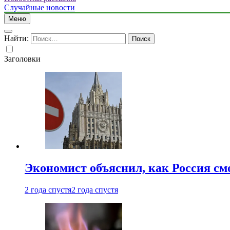
Случайные новости
Меню
Найти:
Заголовки
Экономист объяснил, как Россия см
2 года спустя
2 года спустя