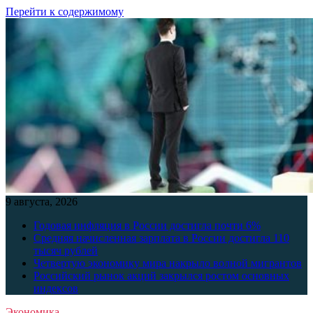
Перейти к содержимому
9 августа, 2026
Годовая инфляция в России достигла почти 6%
Средняя начисленная зарплата в России достигла 110
тысяч рублей
Четвертую экономику мира накрыло волной мигрантов
Российский рынок акций закрылся ростом основных
индексов
Экономика