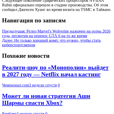
Следующее поколение графических процессоров NVIDIA
Rubin официально перешло в стадию производства. Об этом
сообщил Дженсен Хуанг во время визита на TSMC в Тайване.
Навигация по записям
Предыдущая:
Релиз Marvel’s Wolverine назначен на осень 2026
года, несмотря на перенос GTA 6 на то же время
Далее:
Не только хороший комп: что нужно, чтобы стать
киберспортсменом
Похожие новости
Реалити-шоу по «Монополии» выйдет
в 2027 году — Netflix начал кастинг
Чемпионат.com
3 недели спустя
0
Может ли новая стратегия Аши
Шармы спасти Xbox?
Рамблер
3 недели спустя
0