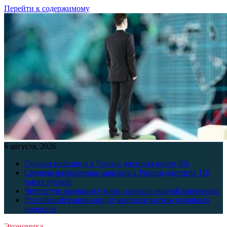
Перейти к содержимому
6 августа, 2026
Годовая инфляция в России достигла почти 6%
Средняя начисленная зарплата в России достигла 110
тысяч рублей
Четвертую экономику мира накрыло волной мигрантов
Российский рынок акций закрылся ростом основных
индексов
Экономика