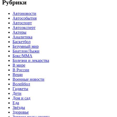
Рубрики
Автоновости
Автособытия
Автоспорт
Автоэксперт
Актеры
Аналитика
Баскетбол
Безумный мир
Биатлон/Лыжи
Бокс/MMA
Болезни и лекарства
В мире
В России
Вещи
Военные новости
Волейбол
Гаджеты
Дети
Дом и сад
Еда
Звёзды
Здоровье
Зимние виды спорта