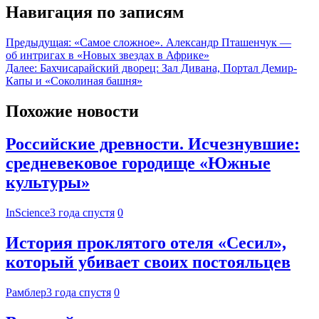
Навигация по записям
Предыдущая:
«Самое сложное». Александр Пташенчук —
об интригах в «Новых звездах в Африке»
Далее:
Бахчисарайский дворец: Зал Дивана, Портал Демир-
Капы и «Соколиная башня»
Похожие новости
Российские древности. Исчезнувшие:
средневековое городище «Южные
культуры»
InScience
3 года спустя
0
История проклятого отеля «Сесил»,
который убивает своих постояльцев
Рамблер
3 года спустя
0