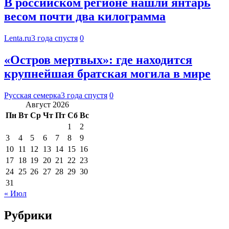
В российском регионе нашли янтарь
весом почти два килограмма
Lenta.ru
3 года спустя
0
«Остров мертвых»: где находится
крупнейшая братская могила в мире
Русская семерка
3 года спустя
0
Август 2026
Пн
Вт
Ср
Чт
Пт
Сб
Вс
1
2
3
4
5
6
7
8
9
10
11
12
13
14
15
16
17
18
19
20
21
22
23
24
25
26
27
28
29
30
31
« Июл
Рубрики