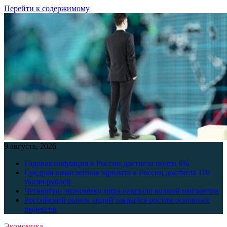
Перейти к содержимому
9 августа, 2026
Годовая инфляция в России достигла почти 6%
Средняя начисленная зарплата в России достигла 110
тысяч рублей
Четвертую экономику мира накрыло волной мигрантов
Российский рынок акций закрылся ростом основных
индексов
Экономика