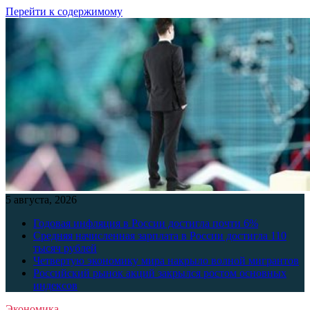
Перейти к содержимому
5 августа, 2026
Годовая инфляция в России достигла почти 6%
Средняя начисленная зарплата в России достигла 110
тысяч рублей
Четвертую экономику мира накрыло волной мигрантов
Российский рынок акций закрылся ростом основных
индексов
Экономика