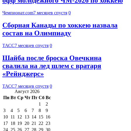
офф молодёжного ЧМ-2026 по хоккею
Чемпионат.com
7 месяцев спустя
0
Сборная Канады по хоккею назвала
состав на Олимпиаду
ТАСС
7 месяцев спустя
0
Шайба после броска Овечкина
свалила на лед шлем с вратаря
«Рейнджерс»
ТАСС
7 месяцев спустя
0
Август 2026
Пн
Вт
Ср
Чт
Пт
Сб
Вс
1
2
3
4
5
6
7
8
9
10
11
12
13
14
15
16
17
18
19
20
21
22
23
24
25
26
27
28
29
30