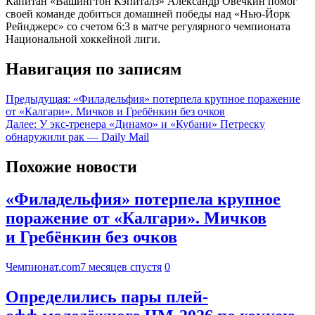
Капитан «Вашингтон Кэпиталз» Александр Овечкин помог
своей команде добиться домашней победы над «Нью-Йорк
Рейнджерс» со счетом 6:3 в матче регулярного чемпионата
Национальной хоккейной лиги.
Навигация по записям
Предыдущая:
«Филадельфия» потерпела крупное поражение
от «Калгари». Мичков и Гребёнкин без очков
Далее:
У экс-тренера «Динамо» и «Кубани» Петреску
обнаружили рак — Daily Mail
Похожие новости
«Филадельфия» потерпела крупное
поражение от «Калгари». Мичков
и Гребёнкин без очков
Чемпионат.com
7 месяцев спустя
0
Определились пары плей-