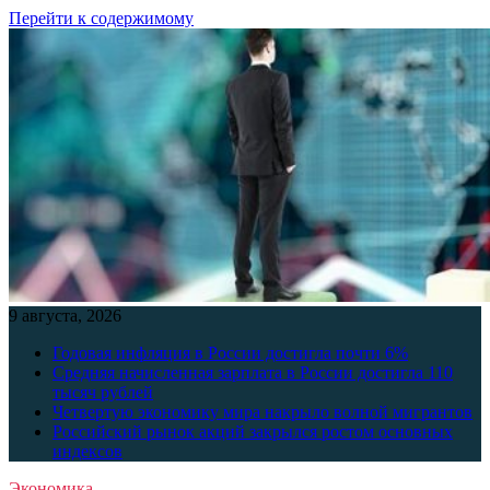
Перейти к содержимому
9 августа, 2026
Годовая инфляция в России достигла почти 6%
Средняя начисленная зарплата в России достигла 110
тысяч рублей
Четвертую экономику мира накрыло волной мигрантов
Российский рынок акций закрылся ростом основных
индексов
Экономика