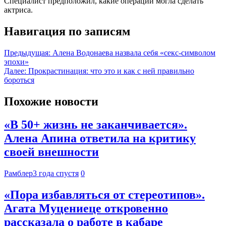
Специалист предположил, какие операции могла сделать
актриса.
Навигация по записям
Предыдущая:
Алена Водонаева назвала себя «секс-символом
эпохи»
Далее:
Прокрастинация: что это и как с ней правильно
бороться
Похожие новости
«В 50+ жизнь не заканчивается».
Алена Апина ответила на критику
своей внешности
Рамблер
3 года спустя
0
«Пора избавляться от стереотипов».
Агата Муцениеце откровенно
рассказала о работе в кабаре