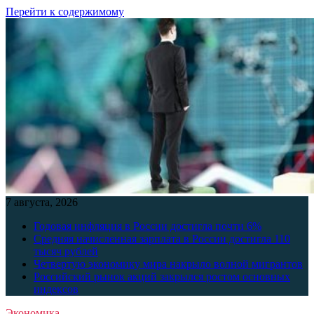
Перейти к содержимому
7 августа, 2026
Годовая инфляция в России достигла почти 6%
Средняя начисленная зарплата в России достигла 110
тысяч рублей
Четвертую экономику мира накрыло волной мигрантов
Российский рынок акций закрылся ростом основных
индексов
Экономика