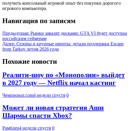
получить консольный игровой опыт без покупки дорогого
игрового компьютера.
Навигация по записям
Предыдущая:
Рынки завалят дисками: GTA VI будет доступна
российским геймерам
Далее:
Сезоны и крупные ивенты: детали поддержки Escape
from Tarkov летом 2026 года
Похожие новости
Реалити-шоу по «Монополии» выйдет
в 2027 году — Netflix начал кастинг
Чемпионат.com
4 недели спустя
0
Может ли новая стратегия Аши
Шармы спасти Xbox?
Рамблер
4 недели спустя
0