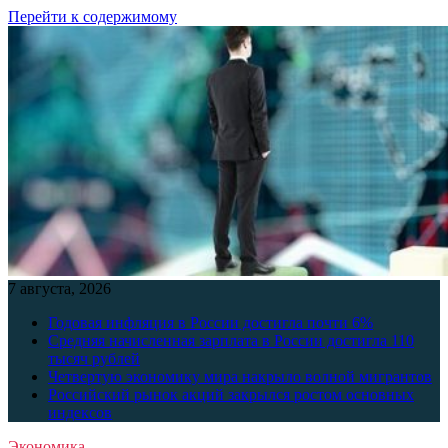
Перейти к содержимому
7 августа, 2026
Годовая инфляция в России достигла почти 6%
Средняя начисленная зарплата в России достигла 110
тысяч рублей
Четвертую экономику мира накрыло волной мигрантов
Российский рынок акций закрылся ростом основных
индексов
Экономика