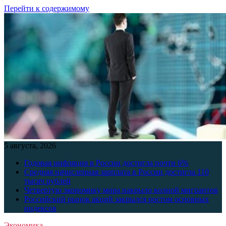
Перейти к содержимому
5 августа, 2026
Годовая инфляция в России достигла почти 6%
Средняя начисленная зарплата в России достигла 110
тысяч рублей
Четвертую экономику мира накрыло волной мигрантов
Российский рынок акций закрылся ростом основных
индексов
Экономика