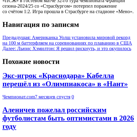
«ПСЖ» в гостевом матче 32-го тура чемпионата Франции
сезона-2024/25 со «Страсбургом» потерпел поражение
со счётом 1:2. Игра прошла в Страсбурге на стадионе «Мено».
Навигация по записям
Предыдущая:
Американка Уолш установила мировой рекорд
на 100 м баттерфляем на соревнованиях по плаванию в США
Далее:
Льюис Хэмилтон: Я решил рискнуть, и это окупилось
Похожие новости
Экс-игрок «Краснодара» Кабелла
перешёл из «Олимпиакоса» в «Нант»
Чемпионат.com
7 месяцев спустя
0
Аленичев пожелал российским
футболистам быть оптимистами в 2026
году