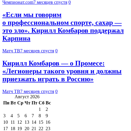
Чемпионат.com
7 месяцев спустя
0
«Если мы говорим
о профессиональном спорте, сахар —
это зло». Кирилл Комбаров поддержал
Карпина
Матч ТВ
7 месяцев спустя
0
Кирилл Комбаров — о Промесе:
«Легионеры такого уровня и должны
приезжать играть в Россию»
Матч ТВ
7 месяцев спустя
0
Август 2026
Пн
Вт
Ср
Чт
Пт
Сб
Вс
1
2
3
4
5
6
7
8
9
10
11
12
13
14
15
16
17
18
19
20
21
22
23