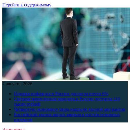
Перейти к содержимому
7 августа, 2026
Годовая инфляция в России достигла почти 6%
Средняя начисленная зарплата в России достигла 110
тысяч рублей
Четвертую экономику мира накрыло волной мигрантов
Российский рынок акций закрылся ростом основных
индексов
Экономика