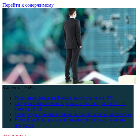
Перейти к содержимому
8 августа, 2026
Годовая инфляция в России достигла почти 6%
Средняя начисленная зарплата в России достигла 110
тысяч рублей
Четвертую экономику мира накрыло волной мигрантов
Российский рынок акций закрылся ростом основных
индексов
Экономика