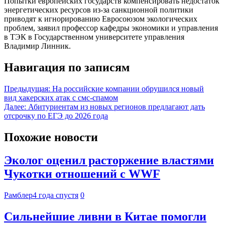
Попытки европейских государств компенсировать недостаток
энергетических ресурсов из-за санкционной политики
приводят к игнорированию Евросоюзом экологических
проблем, заявил профессор кафедры экономики и управления
в ТЭК в Государственном университете управления
Владимир Линник.
Навигация по записям
Предыдущая:
На российские компании обрушился новый
вид хакерских атак с смс-спамом
Далее:
Абитуриентам из новых регионов предлагают дать
отсрочку по ЕГЭ до 2026 года
Похожие новости
Эколог оценил расторжение властями
Чукотки отношений с WWF
Рамблер
4 года спустя
0
Сильнейшие ливни в Китае помогли