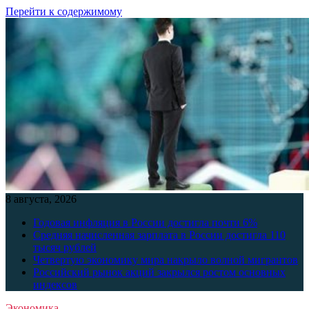
Перейти к содержимому
8 августа, 2026
Годовая инфляция в России достигла почти 6%
Средняя начисленная зарплата в России достигла 110
тысяч рублей
Четвертую экономику мира накрыло волной мигрантов
Российский рынок акций закрылся ростом основных
индексов
Экономика