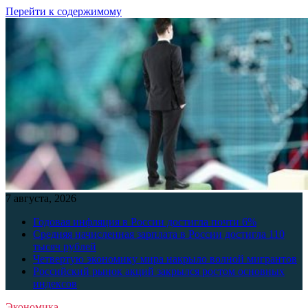
Перейти к содержимому
7 августа, 2026
Годовая инфляция в России достигла почти 6%
Средняя начисленная зарплата в России достигла 110
тысяч рублей
Четвертую экономику мира накрыло волной мигрантов
Российский рынок акций закрылся ростом основных
индексов
Экономика